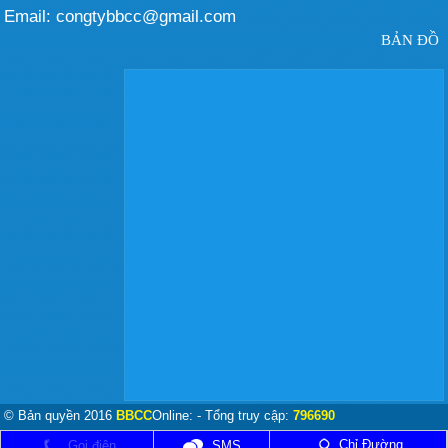
Email: congtybbcc@gmail.com
BẢN ĐỒ
© Bản quyền 2016
BBCC
Online:
- Tổng truy cập:
796690
Chỉ Đường
Gọi điện
SMS