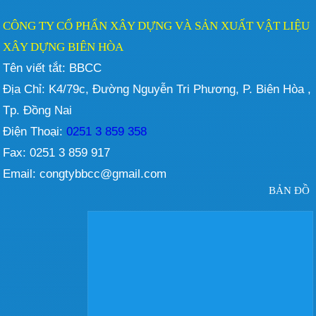
CÔNG TY CỔ PHẨN XÂY DỰNG VÀ SẢN XUẤT VẬT LIỆU
XÂY DỰNG BIÊN HÒA
Tên viết tắt: BBCC
Địa Chỉ: K4/79c, Đường Nguyễn Tri Phương, P. Biên Hòa ,
Tp. Đồng Nai
Điện Thoại:
0251 3 859 358
Fax: 0251 3 859 917
Email: congtybbcc@gmail.com
BẢN ĐỒ