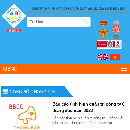
Công ty Cổ phần Xây dựng và Sản xuất Vật liệu Xây dựng Biên Hòa
MENU
CÔNG BỐ THÔNG TIN
Báo cáo tình hình quản trị công ty 6
tháng đầu năm 2022
Báo cáo tình hình quản trị công ty 6 tháng đầu
năm 2022. Tình hình quản trị, nhân sự