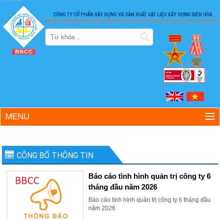
Công ty Cổ phần Xây dựng và Sản xuất Vật liệu Xây dựng Biên Hòa
MENU
CÔNG BỐ THÔNG TIN
Báo cáo tình hình quản trị công ty 6
tháng đầu năm 2026
Báo cáo tình hình quản trị công ty 6 tháng đầu
năm 2026