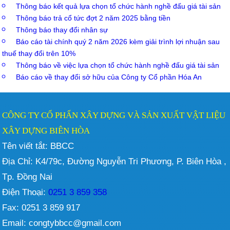
Thông báo kết quả lựa chọn tổ chức hành nghề đấu giá tài sản
Thông báo trả cổ tức đợt 2 năm 2025 bằng tiền
Thông báo thay đổi nhân sự
Báo cáo tài chính quý 2 năm 2026 kèm giải trình lợi nhuận sau
thuế thay đổi trên 10%
Thông báo về việc lựa chọn tổ chức hành nghề đấu giá tài sản
Báo cáo về thay đổi sở hữu của Công ty Cổ phần Hóa An
CÔNG TY CỔ PHẨN XÂY DỰNG VÀ SẢN XUẤT VẬT LIỆU
XÂY DỰNG BIÊN HÒA
Tên viết tắt: BBCC
Địa Chỉ: K4/79c, Đường Nguyễn Tri Phương, P. Biên Hòa ,
Tp. Đồng Nai
Điện Thoại:
0251 3 859 358
Fax: 0251 3 859 917
Email: congtybbcc@gmail.com