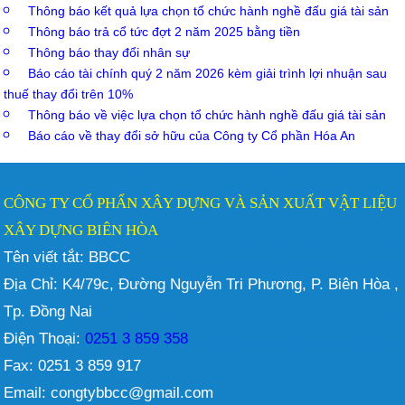
Thông báo kết quả lựa chọn tổ chức hành nghề đấu giá tài sản
Thông báo trả cổ tức đợt 2 năm 2025 bằng tiền
Thông báo thay đổi nhân sự
Báo cáo tài chính quý 2 năm 2026 kèm giải trình lợi nhuận sau
thuế thay đổi trên 10%
Thông báo về việc lựa chọn tổ chức hành nghề đấu giá tài sản
Báo cáo về thay đổi sở hữu của Công ty Cổ phần Hóa An
CÔNG TY CỔ PHẨN XÂY DỰNG VÀ SẢN XUẤT VẬT LIỆU
XÂY DỰNG BIÊN HÒA
Tên viết tắt: BBCC
Địa Chỉ: K4/79c, Đường Nguyễn Tri Phương, P. Biên Hòa ,
Tp. Đồng Nai
Điện Thoại:
0251 3 859 358
Fax: 0251 3 859 917
Email: congtybbcc@gmail.com