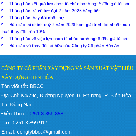
Thông báo kết quả lựa chọn tổ chức hành nghề đấu giá tài sản
Thông báo trả cổ tức đợt 2 năm 2025 bằng tiền
Thông báo thay đổi nhân sự
Báo cáo tài chính quý 2 năm 2026 kèm giải trình lợi nhuận sau
thuế thay đổi trên 10%
Thông báo về việc lựa chọn tổ chức hành nghề đấu giá tài sản
Báo cáo về thay đổi sở hữu của Công ty Cổ phần Hóa An
CÔNG TY CỔ PHẨN XÂY DỰNG VÀ SẢN XUẤT VẬT LIỆU
XÂY DỰNG BIÊN HÒA
Tên viết tắt: BBCC
Địa Chỉ: K4/79c, Đường Nguyễn Tri Phương, P. Biên Hòa ,
Tp. Đồng Nai
Điện Thoại:
0251 3 859 358
Fax: 0251 3 859 917
Email: congtybbcc@gmail.com