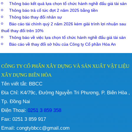
Thông báo kết quả lựa chọn tổ chức hành nghề đấu giá tài sản
Thông báo trả cổ tức đợt 2 năm 2025 bằng tiền
Thông báo thay đổi nhân sự
Báo cáo tài chính quý 2 năm 2026 kèm giải trình lợi nhuận sau
thuế thay đổi trên 10%
Thông báo về việc lựa chọn tổ chức hành nghề đấu giá tài sản
Báo cáo về thay đổi sở hữu của Công ty Cổ phần Hóa An
CÔNG TY CỔ PHẨN XÂY DỰNG VÀ SẢN XUẤT VẬT LIỆU
XÂY DỰNG BIÊN HÒA
Tên viết tắt: BBCC
Địa Chỉ: K4/79c, Đường Nguyễn Tri Phương, P. Biên Hòa ,
Tp. Đồng Nai
Điện Thoại:
0251 3 859 358
Fax: 0251 3 859 917
Email: congtybbcc@gmail.com