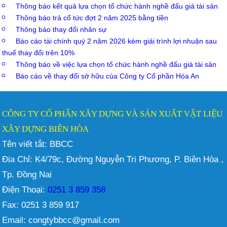
Thông báo kết quả lựa chọn tổ chức hành nghề đấu giá tài sản
Thông báo trả cổ tức đợt 2 năm 2025 bằng tiền
Thông báo thay đổi nhân sự
Báo cáo tài chính quý 2 năm 2026 kèm giải trình lợi nhuận sau
thuế thay đổi trên 10%
Thông báo về việc lựa chọn tổ chức hành nghề đấu giá tài sản
Báo cáo về thay đổi sở hữu của Công ty Cổ phần Hóa An
CÔNG TY CỔ PHẨN XÂY DỰNG VÀ SẢN XUẤT VẬT LIỆU
XÂY DỰNG BIÊN HÒA
Tên viết tắt: BBCC
Địa Chỉ: K4/79c, Đường Nguyễn Tri Phương, P. Biên Hòa ,
Tp. Đồng Nai
Điện Thoại:
0251 3 859 358
Fax: 0251 3 859 917
Email: congtybbcc@gmail.com