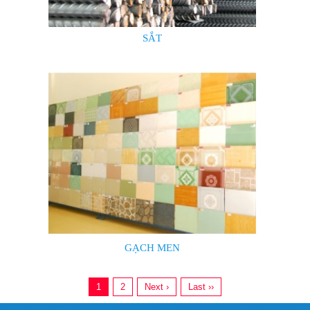
SẮT
GẠCH MEN
1
2
Next ›
Last ››