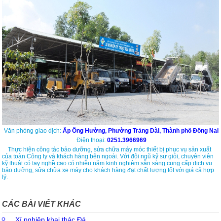
Văn phòng giao dịch:
Ấp Ông Hường, Phường Trảng Dài, Thành phố Đồng Nai
Điện thoại:
0251.3966969
Thực hiện công tác bảo dưỡng, sửa chữa máy móc thiết bị phục vụ sản xuất
của toàn Công ty và khách hàng bên ngoài. Với đội ngũ kỹ sư giỏi, chuyên viên
kỹ thuật có tay nghề cao có nhiều năm kinh nghiệm sẵn sàng cung cấp dịch vụ
bảo dưỡng, sửa chữa xe máy cho khách hàng đạt chất lượng tốt với giá cả hợp
lý.
CÁC BÀI VIẾT KHÁC
Xí nghiệp khai thác Đá