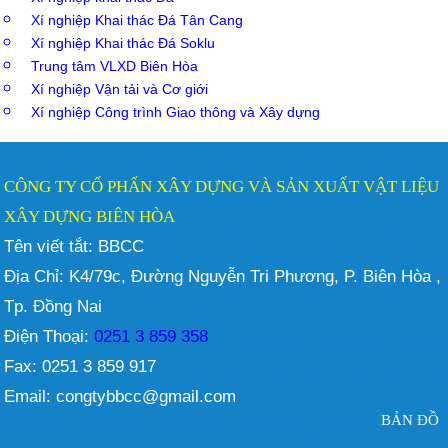
Xí nghiệp Khai thác Đá Tân Cang
Xí nghiệp Khai thác Đá Soklu
Trung tâm VLXD Biên Hòa
Xí nghiệp Vận tải và Cơ giới
Xí nghiệp Công trình Giao thông và Xây dựng
CÔNG TY CỔ PHẨN XÂY DỰNG VÀ SẢN XUẤT VẬT LIỆU
XÂY DỰNG BIÊN HÒA
Tên viết tắt: BBCC
Địa Chỉ: K4/79c, Đường Nguyễn Tri Phương, P. Biên Hòa ,
Tp. Đồng Nai
Điện Thoại:
0251 3 859 358
Fax: 0251 3 859 917
Email: congtybbcc@gmail.com
BẢN ĐỒ