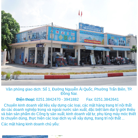
Văn phòng giao dịch: Số 1, Đường Nguyễn Ái Quốc, Phường Trấn Biên, TP.
Đồng Nai.
Điện thoại:
0251.3842470 - 3941882 Fax: 0251.3842641
Chuyên kinh doanh vật liệu xây dựng các loại, các mặt hàng trang trí nội thất
do các doanh nghiệp trong và ngoài nước sản xuất, đặc biệt làm đại lý giới thiệu
và bán sản phẩm do Công ty sản xuất, kinh doanh vật tư, phụ tùng máy móc thiết
bị chuyên dùng, thực hiện các loại dịch vụ về xây dựng, trang trí nội thất ...
Các mặt hàng kinh doanh chủ yếu: