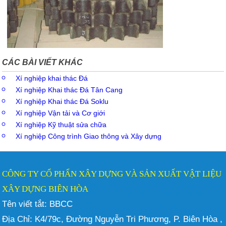
CÁC BÀI VIẾT KHÁC
Xí nghiệp khai thác Đá
Xí nghiệp Khai thác Đá Tân Cang
Xí nghiệp Khai thác Đá Soklu
Xí nghiệp Vận tải và Cơ giới
Xí nghiệp Kỹ thuật sửa chữa
Xí nghiệp Công trình Giao thông và Xây dựng
CÔNG TY CỔ PHẨN XÂY DỰNG VÀ SẢN XUẤT VẬT LIỆU
XÂY DỰNG BIÊN HÒA
Tên viết tắt: BBCC
Địa Chỉ: K4/79c, Đường Nguyễn Tri Phương, P. Biên Hòa ,