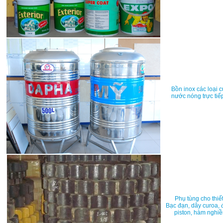
Bồn inox các loại c
nước nóng trực tiếp
Phụ tùng cho thiết
Bạc đạn, dây curoa, đ
piston, hàm nghiền